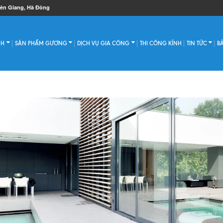
iên Giang, Hà Đông
NH
SẢN PHẨM GƯƠNG
DỊCH VỤ GIA CÔNG
THI CÔNG KÍNH
TIN TỨC
B