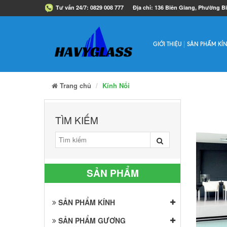
Tư vấn 24/7:
0829 008 777
Địa chỉ:
136 Biên Giang, Phường B
GIỚI THIỆU
SẢN PHẨM KÍ
Trang chủ
Kính Nổi
TÌM KIẾM
SẢN PHẨM
SẢN PHẨM KÍNH
SẢN PHẨM GƯƠNG