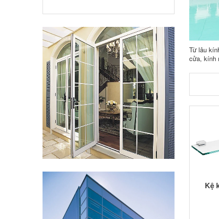
Từ lâu kín
cửa, kính 
Kệ 