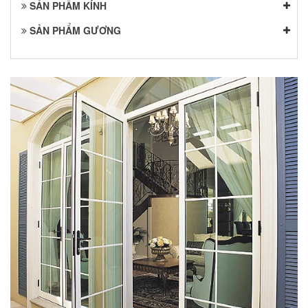
SẢN PHẨM KÍNH
SẢN PHẨM GƯƠNG