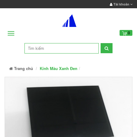
Tài khoản
Menu
0
Trang chủ
Kính Màu Xanh Đen