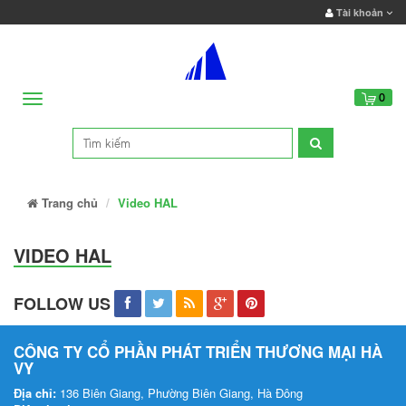
Tài khoản
Menu
0
Trang chủ
Video HAL
VIDEO HAL
FOLLOW US
CÔNG TY CỔ PHẦN PHÁT TRIỂN THƯƠNG MẠI HÀ
VY
Địa chỉ:
136 Biên Giang, Phường Biên Giang, Hà Đông