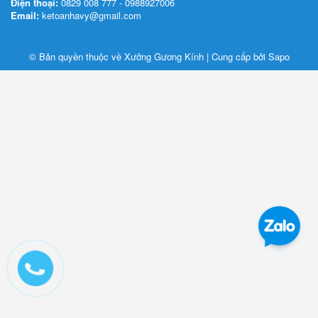
Điện thoại:
0829 008 777 - 0988927006
Email:
ketoanhavy@gmail.com
© Bản quyền thuộc về Xưởng Gương Kính | Cung cấp bởi
Sapo