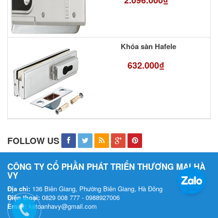
2.096.000₫
Khóa sàn Hafele
632.000₫
FOLLOW US
CÔNG TY CỔ PHẦN PHÁT TRIỂN THƯƠNG MẠI HÀ
VY
Địa chỉ:
136 Biên Giang, Phường Biên Giang, Hà Đông
Điện thoại:
0829 008 777 - 0988927006
Email:
ketoanhavy@gmail.com