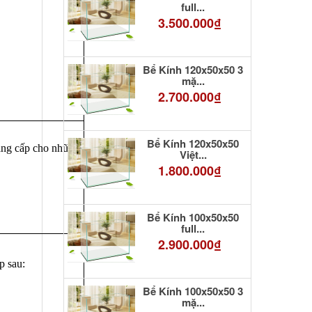
full...
3.500.000₫
Bể Kính 120x50x50 3
mặ...
2.700.000₫
Bể Kính 120x50x50
đẳng cấp cho những
Việt...
1.800.000₫
Bể Kính 100x50x50
full...
2.900.000₫
p sau:
Bể Kính 100x50x50 3
mặ...