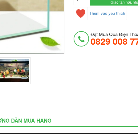
Giao tận nơi, n
Thêm vào yêu thích
Đặt Mua Qua Điện Thoạ
0829 008 7
NG DẪN MUA HÀNG