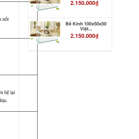
2.150.000₫
n nốt
Bể Kính 100x50x50
Việt...
2.150.000₫
n hệ lại
hịu.