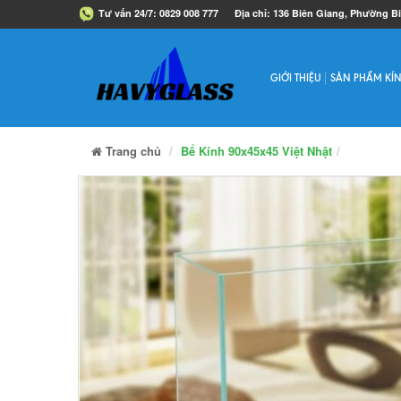
Tư vấn 24/7:
0829 008 777
Địa chỉ:
136 Biên Giang, Phường B
GIỚI THIỆU
SẢN PHẨM KÍ
Trang chủ
Bể Kính 90x45x45 Việt Nhật