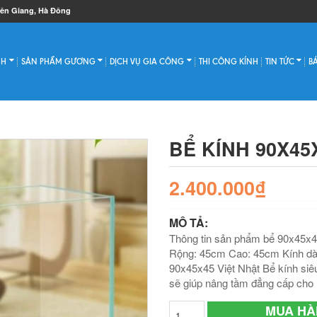
iên Giang, Hà Đông
NH
SẢN PHẨM GƯƠNG
DỊCH VỤ GIA CÔNG
THI CÔNG KÍNH
TIN TỨC
B
BỂ KÍNH 90X45
2.400.000₫
MÔ TẢ:
Thông tin sản phẩm bể 90x45x4
Rộng: 45cm Cao: 45cm Kính dày
90x45x45 Việt Nhật Bể kính siêu
sẽ giúp nâng tầm đẳng cấp cho 
MUA HÀ