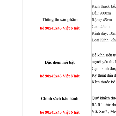
Kích thước bể
Dài: 900cm
Thông tin sản phẩm
Rộng: 45cm
Cao: 45cm
bể 90x45x45 Việt Nhật
Kính dày: 10
Loại Kính: kín
Bể kính siêu t
người yêu thíc
Đặc điểm nổi bật
Cạnh kính được
Kỹ thuật dán 
bể 90x45x45 Việt Nhật
Kích thước bể 
Quý khách được
Chính sách bảo hành
Rò Rỉ nước do
Vỡ, Xước, Mẻ 
bể 90x45x45 Việt Nhật